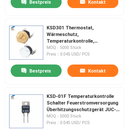
Bestpreis
Kontakt
KSD301 Thermostat,
Wärmeschutz,
Temperaturkontrolle,
Überhitzenschutz,
MOQ：5000 Stück
Temperaturbegrenzer,
Preis：0.045 USD/ PCS
Wärmeschutz
Bestpreis
Kontakt
KSD-01F Temperaturkontrolle
Schalter Feuerstromversorgung
Überhitzungsschutzgerät JUC-
31F Temperaturkontrolle
MOQ：5000 Stück
Wärmeschutzgerät
Preis：0.045 USD/ PCS