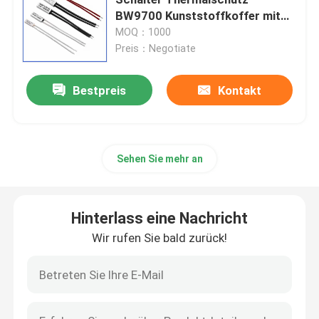
BW9700 Kunststoffkoffer mit
Draht
MOQ：1000
PTC-Heizchip
Preis：Negotiate
NTC-Thermistor
Bestpreis
Kontakt
Thermistor SMD NTC
Sehen Sie mehr an
Leistung NTC-Thermistor
Hinterlass eine Nachricht
NTC-Temperaturfühler
Wir rufen Sie bald zurück!
Metalloxid-Varistor
SMD-Varistor