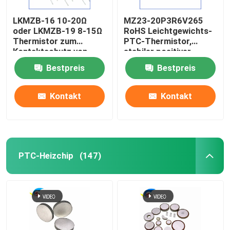
LKMZB-16 10-20Ω
MZ23-20P3R6V265
Miniaturpatronenverschluss
oder LKMZB-19 8-15Ω
RoHS Leichtgewichts-
Thermistor zum
PTC-Thermistor,
Kontaktschutz von
stabiler positiver
Wärmeüberlastschutz
Relais
Wärmekoeffizient
Bestpreis
Bestpreis
Kontakt
Kontakt
PTC-Heizchip
(147)