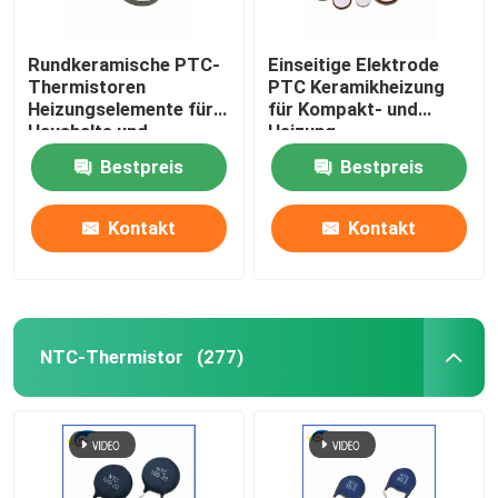
Rundkeramische PTC-
Einseitige Elektrode
Thermistoren
PTC Keramikheizung
Heizungselemente für
für Kompakt- und
Haushalte und
Heizung
Automobilindustrie
Bestpreis
Bestpreis
Kontakt
Kontakt
NTC-Thermistor
(277)