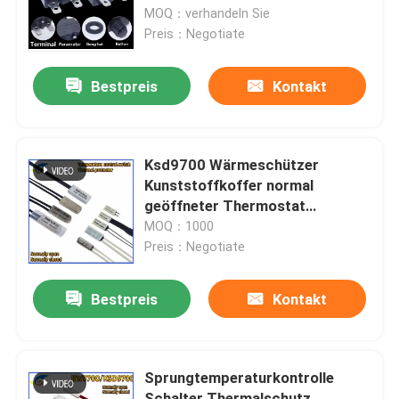
16Athermal
MOQ：verhandeln Sie
Preis：Negotiate
Über uns
Bestpreis
Kontakt
Werksbesichtigung
Qualitätskontrolle
Ksd9700 Wärmeschützer
Kunststoffkoffer normal
geöffneter Thermostat
Kontakt mit uns
Temperaturbeständig für
MOQ：1000
Haushalte
Preis：Negotiate
Neuigkeiten
Bestpreis
Kontakt
Rechtssachen
Sprungtemperaturkontrolle
Ptc-Thermistor
Schalter Thermalschutz