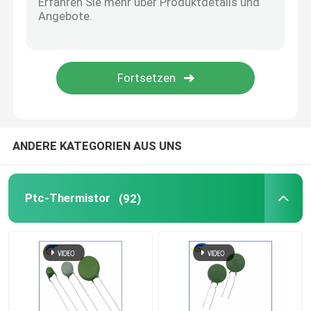
Bimetallischer Temperatur-Schalter
PPTC-Rückstellbarer Sicherung
Lichtabhängiger Widerstand
ANDERE KATEGORIEN AUS UNS
Gasentladungslampe
Ptc-Thermistor
(92)
Mini-Auto-Sicherung
Oberflächenberg-Sicherung
Thermische Abkürzungs-Sicherung