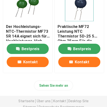
Der Hochleistungs-
Praktische MF72
NTC-Thermistor MF73
Leistung NTC
5R 14A eignet sich für
Thermistor 5D-25 5
Hochleistungs-High-
Ohm 25mm Für die
End-Netzteile
Schaltversorgung
Bestpreis
Bestpreis
Wechselrichter
Stromversorgung
Kontakt
Kontakt
Sehen Sie mehr an
Startseite
Über uns
Kontakt
Desktop Site
Sitemap
Datenschutz-Bestimmungen