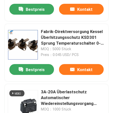
Bestpreis
Kontakt
Fabrik-Direktversorgung Kessel
Überhitzungsschutz KSD301
Sprung Temperaturschalter 0-
300 Grad Temperatursteuerung
MOQ：5000 Stück
Schalter
Preis：0.045 USD/ PCS
Bestpreis
Kontakt
3A-20A Überlastschutz
Automatischer
Wiedereinstellungsvorgang
Überstromschutz 50A
MOQ：1000 Stück