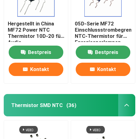
Hergestellt in China
05D-Serie MF72
MF72 Power NTC
Einschlussstrombegrenze
Thermistor 10D-20 für
NTC-Thermistor für
Audio-
Energiesparlampen,
Schaltvorrichtung
Ballasten,
Bestpreis
Bestpreis
Energieversorgung und
Schaltanlagen
Inverter Spot
Kontakt
Kontakt
Thermistor SMD NTC
(36)