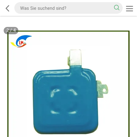
2
/
4