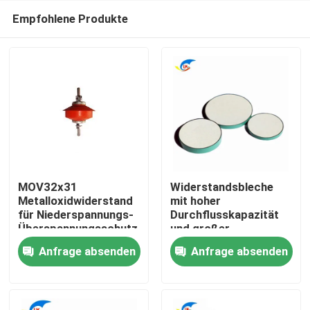
Empfohlene Produkte
MOV32x31
Widerstandsbleche
Metalloxidwiderstand
mit hoher
für Niederspannungs-
Durchflusskapazität
Zu Hause
Überspannungsschutz
und großer
Wärmekapazität für
Anfrage absenden
Anfrage absenden
die Produktion von
Produkte
Monitoren
Videos