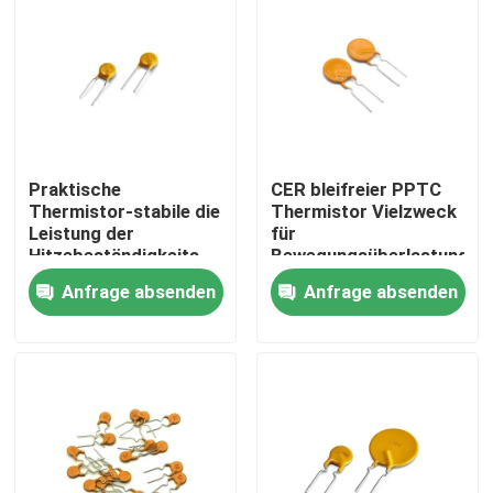
Über uns
Werksbesichtigung
Praktische
CER bleifreier PPTC
Qualitätskontrolle
Thermistor-stabile die
Thermistor Vielzweck
Leistung der
für
Hitzebeständigkeits-
Bewegungsüberlastung
Kontakt mit uns
PPTC
Anfrage absenden
Anfrage absenden
Neuigkeiten
Rechtssachen
Ptc-Thermistor