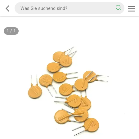
1
/
1