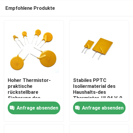
Empfohlene Produkte
Hoher Thermistor-
Stabiles PPTC
praktische
Isoliermaterial des
rückstellbare
Haushalts-des
Zu Hause
Sicherung des
Thermistor-UL94 V-0
Molekül-Polymer-
Anfrage absenden
Anfrage absenden
PPTC
Produkte
Videos