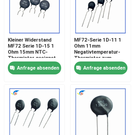
Über uns
Werksbesichtigung
Kleiner Widerstand
MF72-Serie 1D-11 1
MF72 Serie 1D-15 1
Ohm 11mm
Ohm 15mm NTC-
Negativtemperatur-
Qualitätskontrolle
Thermistor geeignet
Thermistor zum
zum Schalten von
Wechseln von
Anfrage absenden
Anfrage absenden
Stromadapter
Stromversorgungen
Kontakt mit uns
Neuigkeiten
Rechtssachen
Ptc-Thermistor