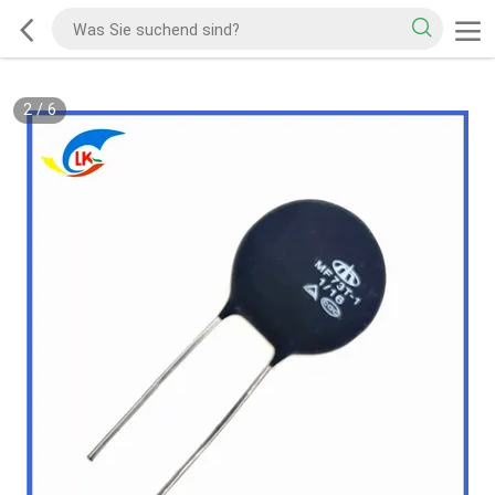
2
/
6