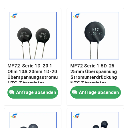
MF72-Serie 1D-20 1
MF72 Serie 1.5D-25
Ohm 10A 20mm 1D-20
25mm Überspannung
Überspannungsstromunterdrückung
Stromunterdrückung
NTC-Thermistor
NTC Thermistor
geeignet für
geeignet zum
Zu Hause
Anfrage absenden
Anfrage absenden
Hochleistungs-
Wechseln der
Stromversorgung
Stromversorgung
Audioverstärker
Produkte
Videos