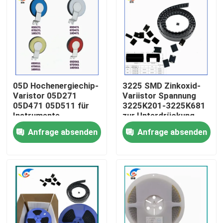
Über uns
Werksbesichtigung
05D Hochenergiechip-
3225 SMD Zinkoxid-
Qualitätskontrolle
Varistor 05D271
Variistor Spannung
05D471 05D511 für
3225K201-3225K681
Instrumente
zur Unterdrückung
Kontakt mit uns
von
Anfrage absenden
Anfrage absenden
Hochspannungsstrom
Neuigkeiten
Rechtssachen
Ptc-Thermistor