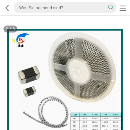
2
/
6