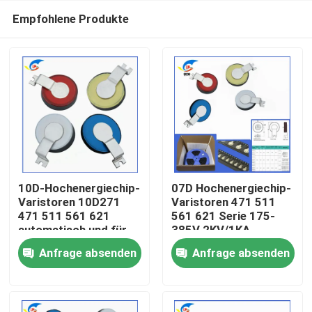
Empfohlene Produkte
10D-Hochenergiechip-
07D Hochenergiechip-
Varistoren 10D271
Varistoren 471 511
471 511 561 621
561 621 Serie 175-
Zu Hause
automatisch und für
385V 2KV/1KA
LED
Anfrage absenden
Anfrage absenden
Produkte
Videos