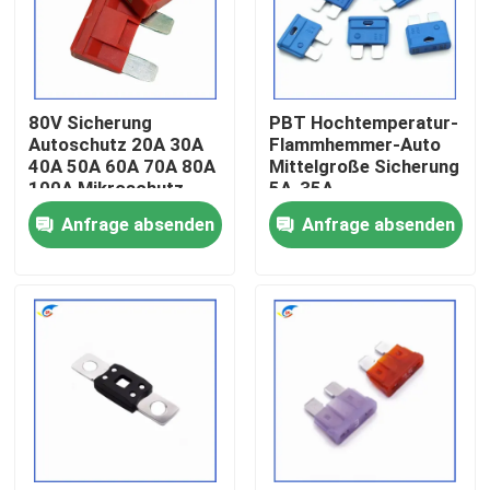
Über uns
80V Sicherung
PBT Hochtemperatur-
Werksbesichtigung
Autoschutz 20A 30A
Flammhemmer-Auto
40A 50A 60A 70A 80A
Mittelgroße Sicherung
100A Mikroschutz
5A-35A
Qualitätskontrolle
Umweltfreundlich
Anfrage absenden
Anfrage absenden
Hochtemperatur-
Widerstandsfähiges
Kontakt mit uns
Auto
Neuigkeiten
Rechtssachen
Ptc-Thermistor