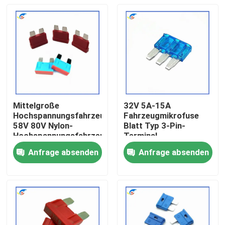
Mittelgroße
32V 5A-15A
Hochspannungsfahrzeugsicherung
Fahrzeugmikrofuse
58V 80V Nylon-
Blatt Typ 3-Pin-
Hochspannungsfahrzeugsicherung
Terminal
Große
Anfrage absenden
Anfrage absenden
Fahrzeugsicherung
Zu Hause
Produkte
Videos