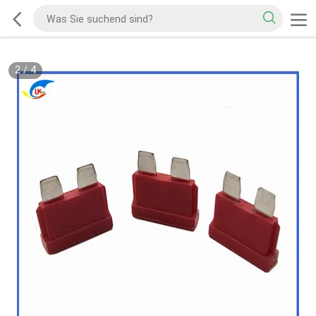
2
/
4