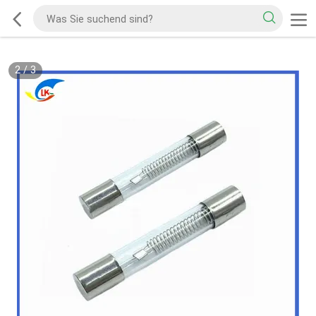
2
/
3