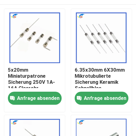
5x20mm
6.35x30mm 6X30mm
Miniaturpatrone
Mikrotubulierte
Sicherung 250V 1A-
Sicherung Keramik
16A Glasrohr
Schnellblas
F10A/12A/15A/20A/25A/
Zu Hause
Anfrage absenden
Anfrage absenden
Pin Doppelkappe
Produkte
Videos