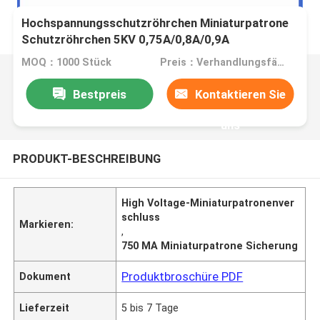
Hochspannungsschutzröhrchen Miniaturpatrone
Schutzröhrchen 5KV 0,75A/0,8A/0,9A
750MA/800MA/900mA 6,5MM*40MM
MOQ：1000 Stück
Preis：Verhandlungsfähig
Bestpreis
Kontaktieren Sie
uns
PRODUKT-BESCHREIBUNG
High Voltage-Miniaturpatronenver
schluss
Markieren:
,
750 MA Miniaturpatrone Sicherung
Produktbroschüre PDF
Dokument
Lieferzeit
5 bis 7 Tage