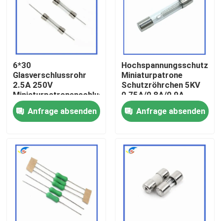
Über uns
Werksbesichtigung
6*30
Hochspannungsschutzröh
Glasverschlussrohr
Miniaturpatrone
2.5A 250V
Schutzröhrchen 5KV
Qualitätskontrolle
Miniaturpatronenschluss
0,75A/0,8A/0,9A
Schnellblasen 500mA
750MA/800MA/900mA
Anfrage absenden
Anfrage absenden
bis 30A L250V
6,5MM*40MM
Kontakt mit uns
Neuigkeiten
Rechtssachen
Ptc-Thermistor