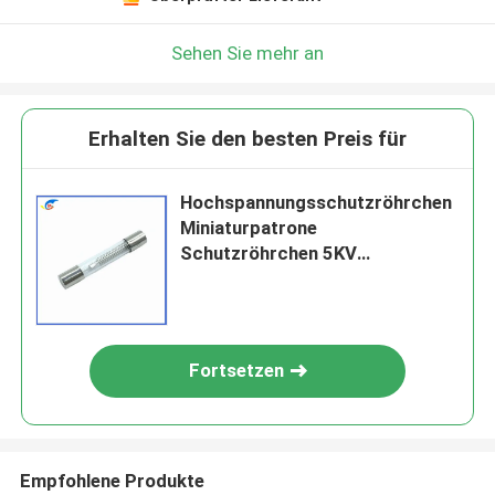
Sehen Sie mehr an
Erhalten Sie den besten Preis für
Hochspannungsschutzröhrchen
Miniaturpatrone
Schutzröhrchen 5KV
0,75A/0,8A/0,9A
750MA/800MA/900mA
6,5MM*40MM
Fortsetzen
Empfohlene Produkte