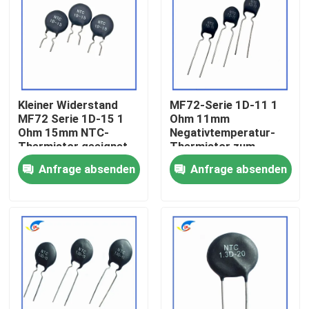
Über uns
Werksbesichtigung
Kleiner Widerstand
MF72-Serie 1D-11 1
MF72 Serie 1D-15 1
Ohm 11mm
Qualitätskontrolle
Ohm 15mm NTC-
Negativtemperatur-
Thermistor geeignet
Thermistor zum
zum Schalten von
Wechseln von
Anfrage absenden
Anfrage absenden
Kontakt mit uns
Stromadapter
Stromversorgungen
Neuigkeiten
Rechtssachen
Ptc-Thermistor