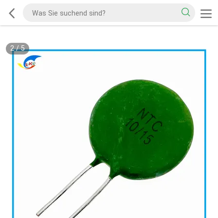
2
/
5