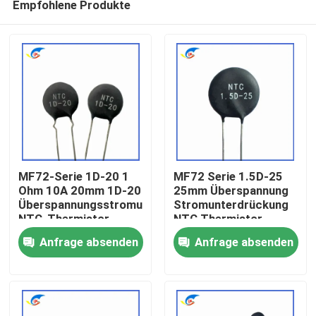
Empfohlene Produkte
MF72-Serie 1D-20 1
MF72 Serie 1.5D-25
Ohm 10A 20mm 1D-20
25mm Überspannung
Überspannungsstromunterdrückung
Stromunterdrückung
NTC-Thermistor
NTC Thermistor
Zu Hause
geeignet für
geeignet zum
Anfrage absenden
Anfrage absenden
Hochleistungs-
Wechseln der
Stromversorgung
Stromversorgung
Produkte
Audioverstärker
Videos