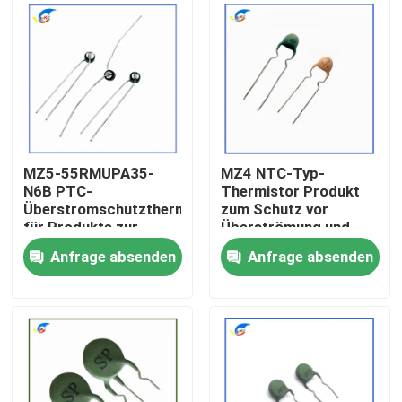
Über uns
Werksbesichtigung
Qualitätskontrolle
MZ5-55RMUPA35-
MZ4 NTC-Typ-
N6B PTC-
Thermistor Produkt
Überstromschutzthermistor
zum Schutz vor
Kontakt mit uns
für Produkte zur
Überströmung und
Windkontrolle
Überlastung
Anfrage absenden
Anfrage absenden
Neuigkeiten
Rechtssachen
Ptc-Thermistor