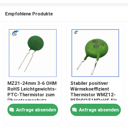
Empfohlene Produkte
MZ21-24mm 3-6 OHM
Stabiler positiver
RoHS Leichtgewichts-
Wärmekoeffizient
Zu Hause
PTC-Thermistor zum
Thermistor WMZ12-
Überstromschutz
85BHV151NRoHS für
Überstromschutz
Produkte
Anfrage absenden
Anfrage absenden
Zertifiziert RoHS-
kompatibel
Videos