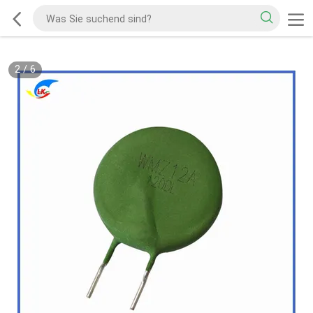
2
/
6