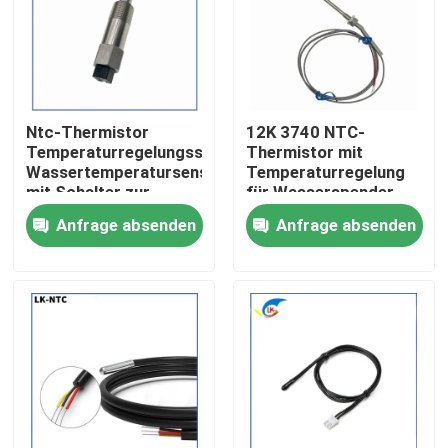
Über uns
Werksbesichtigung
Ntc-Thermistor
12K 3740 NTC-
Temperaturregelungsschalter
Thermistor mit
Wassertemperatursensor
Temperaturregelung
Qualitätskontrolle
mit Schalter zur
für Wasserspender,
Temperaturregulierung
Boiler,
Anfrage absenden
Anfrage absenden
Fahrzeugwassertemperat
Kontakt mit uns
Sensor
Neuigkeiten
Rechtssachen
Ptc-Thermistor