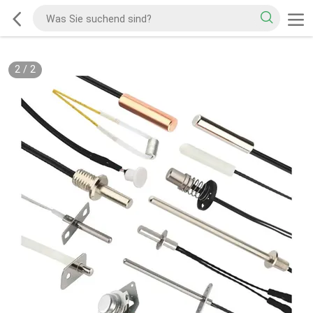
2
/
2