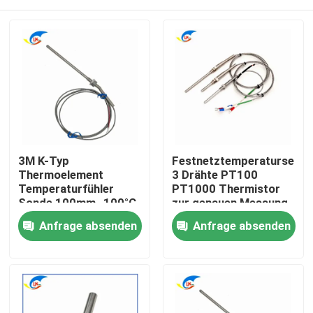
3M K-Typ
Festnetztemperatursenso
Thermoelement
3 Drähte PT100
Temperaturfühler
PT1000 Thermistor
Sonde 100mm -100°C
zur genauen Messung
bis 1250°C Bereich
Zu Hause
Anfrage absenden
Anfrage absenden
Produkte
Videos