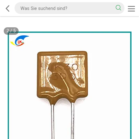
2
/
5