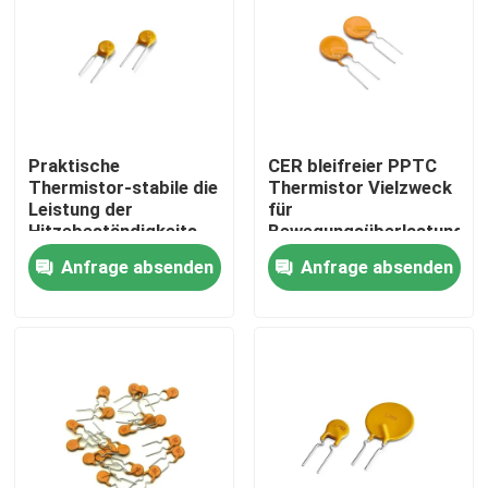
Über uns
Werksbesichtigung
Praktische
CER bleifreier PPTC
Thermistor-stabile die
Thermistor Vielzweck
Qualitätskontrolle
Leistung der
für
Hitzebeständigkeits-
Bewegungsüberlastung
PPTC
Anfrage absenden
Anfrage absenden
Kontakt mit uns
Neuigkeiten
Rechtssachen
Ptc-Thermistor