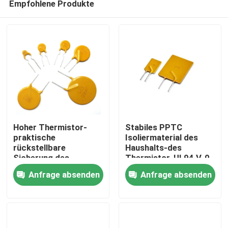
Empfohlene Produkte
Hoher Thermistor-
Stabiles PPTC
praktische
Isoliermaterial des
rückstellbare
Haushalts-des
Sicherung des
Thermistor-UL94 V-0
Zu Hause
Molekül-Polymer-
Anfrage absenden
Anfrage absenden
PPTC
Produkte
Videos