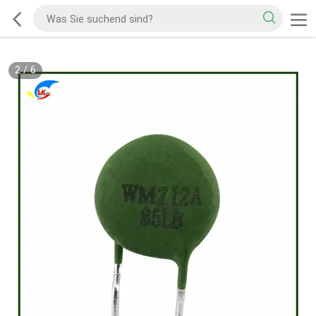
2
/
6