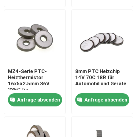
Über uns
Werksbesichtigung
Qualitätskontrolle
MZ4-Serie PTC-
8mm PTC Heizchip
Kontakt mit uns
Heizthermistor
14V 70C 18R für
16x5x2.5mm 36V
Automobil und Geräte
235C für
Neuigkeiten
Automobilgeräte
Anfrage absenden
Anfrage absenden
Rechtssachen
Ptc-Thermistor