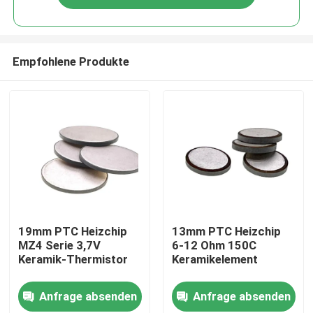
Empfohlene Produkte
Zu Hause
19mm PTC Heizchip
13mm PTC Heizchip
MZ4 Serie 3,7V
6-12 Ohm 150C
Keramik-Thermistor
Keramikelement
Produkte
Anfrage absenden
Anfrage absenden
Videos