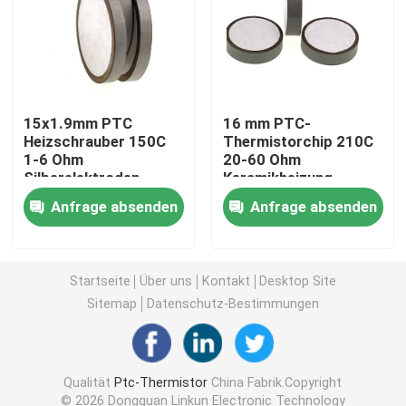
PTC-Heizchip
NTC-Thermistor
15x1.9mm PTC
16 mm PTC-
Heizschrauber 150C
Thermistorchip 210C
1-6 Ohm
20-60 Ohm
Thermistor SMD NTC
Silberelektroden
Keramikheizung
Thermistor
Anfrage absenden
Anfrage absenden
Leistung NTC-Thermistor
NTC-Temperaturfühler
Startseite
Über uns
Kontakt
Desktop Site
Sitemap
Datenschutz-Bestimmungen
Metalloxid-Varistor
Qualität
Ptc-Thermistor
China Fabrik.Copyright
SMD-Varistor
© 2026 Dongguan Linkun Electronic Technology