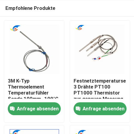
Empfohlene Produkte
3M K-Typ
Festnetztemperatursenso
Thermoelement
3 Drähte PT100
Temperaturfühler
PT1000 Thermistor
Zu Hause
Sonde 100mm -100°C
zur genauen Messung
bis 1250°C Bereich
Anfrage absenden
Anfrage absenden
Produkte
Videos