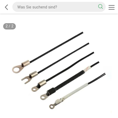
2
/
2