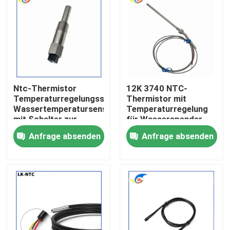
Über uns
Werksbesichtigung
Ntc-Thermistor
12K 3740 NTC-
Qualitätskontrolle
Temperaturregelungsschalter
Thermistor mit
Wassertemperatursensor
Temperaturregelung
mit Schalter zur
für Wasserspender,
Kontakt mit uns
Temperaturregulierung
Boiler,
Anfrage absenden
Anfrage absenden
Fahrzeugwassertemperat
Sensor
Neuigkeiten
Rechtssachen
Ptc-Thermistor