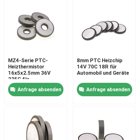
Über uns
Werksbesichtigung
Qualitätskontrolle
MZ4-Serie PTC-
8mm PTC Heizchip
Heizthermistor
14V 70C 18R für
16x5x2.5mm 36V
Automobil und Geräte
Kontakt mit uns
235C für
Automobilgeräte
Anfrage absenden
Anfrage absenden
Neuigkeiten
Rechtssachen
Ptc-Thermistor