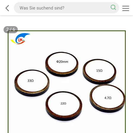
2
/
6