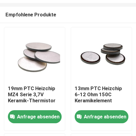
Empfohlene Produkte
19mm PTC Heizchip
13mm PTC Heizchip
MZ4 Serie 3,7V
6-12 Ohm 150C
Zu Hause
Keramik-Thermistor
Keramikelement
Produkte
Anfrage absenden
Anfrage absenden
Videos