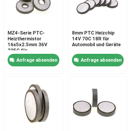
Über uns
MZ4-Serie PTC-
8mm PTC Heizchip
Werksbesichtigung
Heizthermistor
14V 70C 18R für
16x5x2.5mm 36V
Automobil und Geräte
235C für
Qualitätskontrolle
Automobilgeräte
Anfrage absenden
Anfrage absenden
Kontakt mit uns
Neuigkeiten
Rechtssachen
Ptc-Thermistor