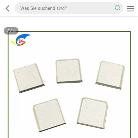
2
/
5