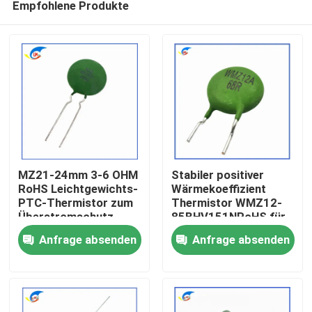
Empfohlene Produkte
MZ21-24mm 3-6 OHM
Stabiler positiver
RoHS Leichtgewichts-
Wärmekoeffizient
PTC-Thermistor zum
Thermistor WMZ12-
Überstromschutz
85BHV151NRoHS für
Zu Hause
Überstromschutz
Anfrage absenden
Anfrage absenden
Zertifiziert RoHS-
kompatibel
Produkte
Videos