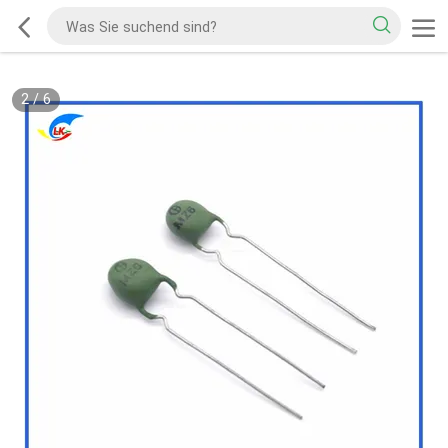
2
/
6