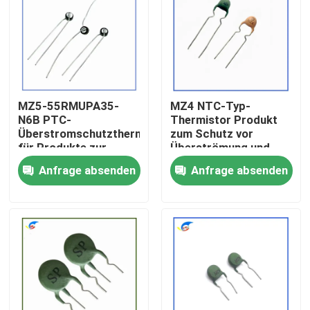
Über uns
Werksbesichtigung
MZ5-55RMUPA35-
MZ4 NTC-Typ-
N6B PTC-
Thermistor Produkt
Qualitätskontrolle
Überstromschutzthermistor
zum Schutz vor
für Produkte zur
Überströmung und
Windkontrolle
Überlastung
Anfrage absenden
Anfrage absenden
Kontakt mit uns
Neuigkeiten
Rechtssachen
Ptc-Thermistor