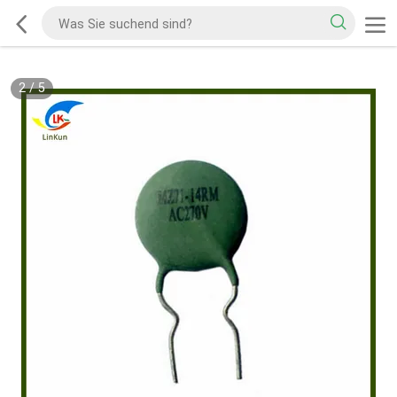
2
/
5