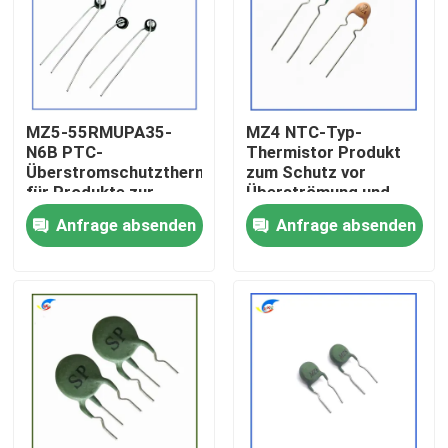
Über uns
Werksbesichtigung
MZ5-55RMUPA35-
MZ4 NTC-Typ-
N6B PTC-
Thermistor Produkt
Überstromschutzthermistor
zum Schutz vor
Qualitätskontrolle
für Produkte zur
Überströmung und
Windkontrolle
Überlastung
Anfrage absenden
Anfrage absenden
Kontakt mit uns
Neuigkeiten
Rechtssachen
Ptc-Thermistor