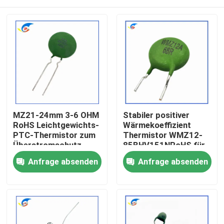
MZ21-24mm 3-6 OHM
Stabiler positiver
RoHS Leichtgewichts-
Wärmekoeffizient
PTC-Thermistor zum
Thermistor WMZ12-
Überstromschutz
85BHV151NRoHS für
Überstromschutz
Zu Hause
Anfrage absenden
Anfrage absenden
Zertifiziert RoHS-
kompatibel
Produkte
Videos